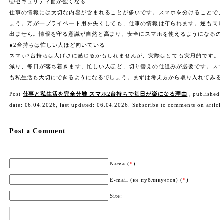
⑥セキュリティ面が強くなる
仕事の情報には大切な内容が含まれることが多いです。スマホを分けることで
ょう。万が一プライベート用を失くしても、仕事の情報は守られます。逆も同
出ません。情報を守る意識が自然と高まり、安全にスマホを使えるようになる
●2台持ちは忙しい人ほど向いている
スマホ2台持ちは大げさに感じるかもしれませんが、実際はとても実用的です
減り、毎日が落ち着きます。忙しい人ほど、切り替えの仕組みが必要です。ス
も私生活も大切にできるようになるでしょう。まずは考え方から取り入れてみ
Post
仕事と私生活を完全分離 スマホ2台持ちで毎日が楽になる理由
, published
date: 06.04.2026, last updated: 06.04.2026. Subscribe to comments on artic
Post a Comment
Name (
*
)
E-mail (не публикуется) (
*
)
Site: