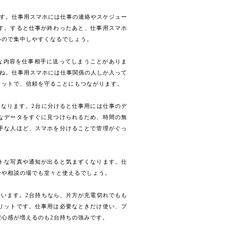
です。仕事用スマホには仕事の連絡やスケジュー
す。すると仕事が終わったあと、仕事用スマホ
いので集中しやすくなるでしょう。
な内容を仕事相手に送ってしまうことがありま
すね。仕事用スマホには仕事関係の人しか入って
リットで、信頼を守ることにもつながります。
くなります。2台に分けると仕事用には仕事のデ
なデータをすぐに見つけられるため、時間の無
手な人ほど、スマホを分けることで管理がぐっ
トな写真や通知が出ると気まずくなります。仕
せや相談の場でも堂々と使えるでしょう。
まいます。2台持ちなら、片方が充電切れでもも
リットです。仕事用は必要なときだけ使い、プ
心感が増えるのも2台持ちの強みです。