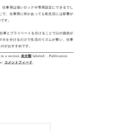
、仕事用は強いロックや専用設定にできるでし
じで、仕事用に何かあっても私生活には影響が
のです。
。仕事とプライベートを分けることで心の負担が
マホを分けるだけで生活のリズムが整い、仕事
るのがおすすめです。
 in a section
未分類
labeled: . Publication
le:
コメントフィード
.