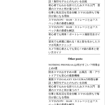
説！無印モデルとのちがいを比較
初心者でもわかる折りたたみスマホ入門 普
通のスマホと何が違うの？
仕事と私生活を完全分離 スマホ2台持ちで毎
日が楽になる理由
スマホのCPU・RAM・ストレージとは？ス
ペック表の基礎を解説
スマホのCPU・RAM・ストレージとは？ス
ペック表の基礎を解説
初心者でも簡単！ポートレート撮影完全ガイ
ド
逆光でも綺麗に撮れる！光と影を生かしたス
マホ写真テクニック
カメラ初心者さんでも安心！F値の基本と使
い方ガイド
Other posts:
NOTHING PHONE(4A)は何がすごい？特徴ま
とめ8選
防水スマホおすすめ10選 お風呂・雨・アウ
トドアでも安心の最新機種
最新スマホGALAXY S26 ULTRAの特徴を解
説！無印モデルとのちがいを比較
初心者でもわかる折りたたみスマホ入門 普
通のスマホと何が違うの？
仕事と私生活を完全分離 スマホ2台持ちで毎
日が楽になる理由
スマホのCPU・RAM・ストレージとは？ス
ペック表の基礎を解説