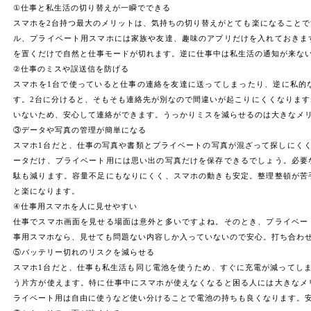
①仕事と私生活の切り替えが一瞬でできる
スマホを2台持つ最大のメリットは、気持ちの切り替えがとても楽になること
ル、プライベート用スマホには家族や友達、趣味のアプリだけを入れておきま
を置くだけで自然と仕事モードが切れます。逆に仕事中は私生活の通知が来な
②仕事のミスや誤送信を防げる
スマホを1台で使っていると仕事の連絡を友達に送ってしまったり、逆に私的
す。2台に分けると、そもそも連絡先が別なので間違いが起こりにくくなりま
いないため、安心して連絡ができます。うっかりミスを減らせるのは大きなメ
③データや写真の管理が簡単になる
スマホ1台だと、仕事の写真や書類とプライベートの写真が混ざって探しにく
ータだけ、プライベート用には思い出の写真だけを保存できるでしょう。必要
駄も減ります。容量不足にもなりにくく、スマホの動きも安定。整理整頓が苦
と楽になります。
④仕事用スマホを人に見せやすい
仕事でスマホ画面を見せる場面は意外と多いですよね。そのとき、プライベー
事用スマホなら、見せても問題ない内容しか入っていないので安心。打ち合わ
⑤バッテリー切れのリスクを減らせる
スマホ1台だと、仕事も私生活も同じ電池を使うため、すぐに充電が減ってし
う片方が使えます。特に仕事中にスマホが使えなくなると困る人には大きなメ
ライベート用は自由に使うなど使い分けることで電池の持ちも良くなります。安