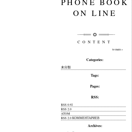
PHONE BOOK
ON LINE
CONTENT
to main »
Categories:
未分類
Tags:
Pages:
RSS:
RSS 0.92
RSS 2.0
ATOM
RSS 2.0 КОММЕНТАРИЕВ
Archives: