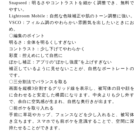
Snapseed：明るさやコントラストを細かく調整でき、無料
やすい。
Lightroom Mobile：自然な色味補正や肌のトーン調整に強い
VSCO：フィルム調のやわらかい雰囲気を出したいときに
め。
〇編集のポイント
明るさ：全体を明るくしすぎない
コントラスト：少し下げてやわらかく
彩度：控えめにして自然に
ぼかし補正：アプリの“ぼかし強度”を上げすぎない
補正しているように見せないことが、自然なポートレート
です。
〇三分割法でバランスを取る
画面を縦横3分割するグリッド線を表示し、被写体の目や顔
に合わせると安定した構図になります。中央よりも少し外
で、余白に空気感が生まれ、自然な奥行きが出ます。
〇前ボケを取り入れる
手前に草花やカップ、フェンスなどを少し入れると、被写
き立ちます。スマホでも前ボケを意識することで、空間に
持たせることができます。