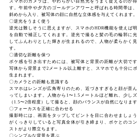
スマホのカメラは、やわらかい自然光をうまく捉えるのが
す。午前中や夕方のゴールデンアワーと呼ばれる時間帯は
斜めから入り、被写体の顔に自然な立体感を与えてくれます
〇逆光をうまく使う
逆光は難しそうに思えますが、スマホのHDR機能を使えば
を自動で補正してくれます。逆光で撮ると髪の毛の輪郭に
してふんわりとした輝きが生まれるので、人物が柔らかく
す。
〇適切な距離を保つ
ボケ感を引き出すためには、被写体と背景の距離が大切で
写体から背景まで2メートル以上離すと、スマホでも十分に
生まれます。
〇カメラとの距離も意識する
スマホはレンズが広角寄りのため、近づきすぎると顔が歪
ってしまいます。人物から1〜1.5メートルほど離れ、少し
（1.5〜2倍程度）して撮ると、顔のバランスが自然になりま
〇フォーカスを正確に合わせる
撮影時には、画面をタップしてピントを目に合わせましょ
がくっきりしていると写真全体が引き締まり、ボケとのコ
ストがより際立ちます。
〇シンプルな背景を選ぶ