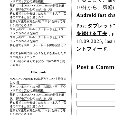
トドアでも安心の最新機種
最新スマホGALAXY S26 ULTRAの特徴を解
10分から、気
説！無印モデルとのちがいを比較
初心者でもわかる折りたたみスマホ入門 普
Android fast ch
通のスマホと何が違うの？
仕事と私生活を完全分離 スマホ2台持ちで毎
Post
タブレット
日が楽になる理由
スマホのCPU・RAM・ストレージとは？ス
を続ける工夫
, p
ペック表の基礎を解説
スマホのCPU・RAM・ストレージとは？ス
18.09.2025, last
ペック表の基礎を解説
初心者でも簡単！ポートレート撮影完全ガイ
ントフィード
.
ド
逆光でも綺麗に撮れる！光と影を生かしたス
マホ写真テクニック
カメラ初心者さんでも安心！F値の基本と使
い方ガイド
Post a Comm
Other posts:
NOTHING PHONE(4A)は何がすごい？特徴ま
とめ8選
防水スマホおすすめ10選 お風呂・雨・アウ
トドアでも安心の最新機種
最新スマホGALAXY S26 ULTRAの特徴を解
説！無印モデルとのちがいを比較
初心者でもわかる折りたたみスマホ入門 普
通のスマホと何が違うの？
仕事と私生活を完全分離 スマホ2台持ちで毎
日が楽になる理由