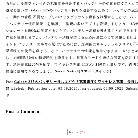
るため、冷却ファン付きの充電器を使用するとバッテリーの劣化を防ぐことがで
設定と使い方 Galaxy S25のバッテリー持ちを改善するために、いくつかの
ンド動作の管理 不要なアプリのバックグラウンド動作を制限することで、バ
「バッテリー使用状況」を確認し、消費の多いアプリを管理しましょう。 h3
シュレートを60Hzに設定することで、バッテリー消費を抑えることができます
作感を提供しますが、バッテリー消費が増えるため用途に応じて調整しましょう。 h
イント バッテリーの寿命を延ばすためには、定期的にキャッシュをクリアし
温環境での使用を避けることで、バッテリーの性能を維持できます。 h2まとめ Gal
し、約9時間30分の持続時間を誇ります。省電力モードや適切な設定を活用
す。急速充電は25W対応で、ワイヤレス充電は15Wと利便性も高いです。適切な使
快適に使用できるでしょう。
Smart Switch(スマートスイッチ)
Post
Galaxy S25のバッテリー持ちはどう？充電速度やワイヤレス充電、長持
類
labeled: . Publication date: 03.09.2025, last updated: 03.09.2025. Subscr
ド
.
Post a Comment
Name (
*
)