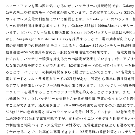
スマートフォンを選ぶ際に気になるのが、バッテリーの持続時間です。Galaxy S
効率の向上や省電力モードの強化が進んでいます。この記事ではGalaxy S2
やワイヤレス充電の利便性について解説します。 h2Galaxy S25のバッテ
リーの持続時間は重要なポイントです。Galaxy S25は4,000mAhのバッ
います。 h3バッテリー容量と技術進化 Galaxy S25のバッテリー容量は4,000
かし、Snapdragon 8 Elite for Galaxyを採用することで、電力効率
際の使用環境での持続時間 テストによると、Galaxy S25のバッテリー持続
動画視聴やSNSの使用を含めた一般的な利用環境での結果です。 h3省電力機能の強
れており、バッテリー消費を抑えるための設定が充実しています。特にアプリ
駄な電力消費を防ぐことができます。 h2省電力モードの活用でバッテリーを長持ち
ることで、バッテリーの持続時間をさらに延ばすことができます。 h3省電力モード
電力モードとウルトラ省電力モードの2種類があり、設定から簡単に切り替え
るアプリを制限しバッテリー消費を最小限に抑えます。 h3バッテリー消費を
ークモードを活用することでバッテリー消費を抑えることができます。また、Wi-F
も効果的です。 h3バッテリーを長持ちさせる使用習慣 充電のタイミングを
すことができます。過充電を避け、20～80%の範囲で充電するのが理想的です。 
S25は25Wの急速充電と15Wのワイヤレス充電に対応しています。 h3急速充電の
は約30分で50%まで充電可能ですが、他社のハイエンドモデルと比較するとや
の利便性と制限 ワイヤレス充電は15W対応で、充電速度は有線よりも遅めで
く合わせることで、効率的に充電できます。 h3充電時の発熱対策とバッテリ