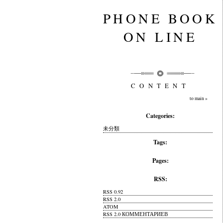
PHONE BOOK
ON LINE
CONTENT
to main »
Categories:
未分類
Tags:
Pages:
RSS:
RSS 0.92
RSS 2.0
ATOM
RSS 2.0 КОММЕНТАРИЕВ