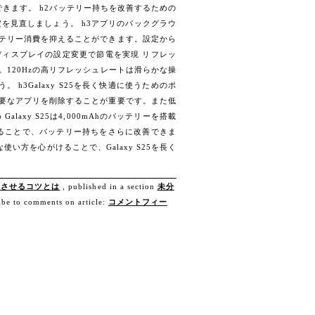
きます。 h2バッテリー持ちを改善するための
設定を見直しましょう。 h3アプリのバックグラウ
ッテリー消費を抑えることができます。設定から
ディスプレイの設定変更で節電を実現 リフレッ
。120Hzの高リフレッシュレートは滑らかな操
3Galaxy S25を長く快適に使うためのポ
不要なアプリを削除することが重要です。また低
axy S25は4,000mAhのバッテリーを搭載
することで、バッテリー持ちをさらに改善できま
い方を心がけることで、Galaxy S25を長く
ちさせるコツとは
, published in a section
未分
ibe to comments on article:
コメントフィー