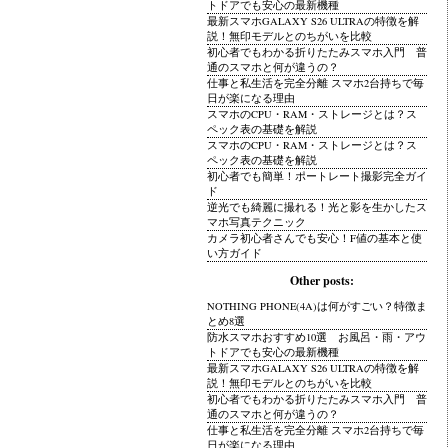
トドアでも安心の最新機種
最新スマホGALAXY S26 ULTRAの特徴を解
説！無印モデルとのちがいを比較
初心者でもわかる折りたたみスマホ入門 普
通のスマホと何が違うの？
仕事と私生活を完全分離 スマホ2台持ちで毎
日が楽になる理由
スマホのCPU・RAM・ストレージとは？ス
ペック表の基礎を解説
スマホのCPU・RAM・ストレージとは？ス
ペック表の基礎を解説
初心者でも簡単！ポートレート撮影完全ガイ
ド
逆光でも綺麗に撮れる！光と影を生かしたス
マホ写真テクニック
カメラ初心者さんでも安心！F値の基本と使
い方ガイド
Other posts:
NOTHING PHONE(4A)は何がすごい？特徴ま
とめ8選
防水スマホおすすめ10選 お風呂・雨・アウ
トドアでも安心の最新機種
最新スマホGALAXY S26 ULTRAの特徴を解
説！無印モデルとのちがいを比較
初心者でもわかる折りたたみスマホ入門 普
通のスマホと何が違うの？
仕事と私生活を完全分離 スマホ2台持ちで毎
日が楽になる理由