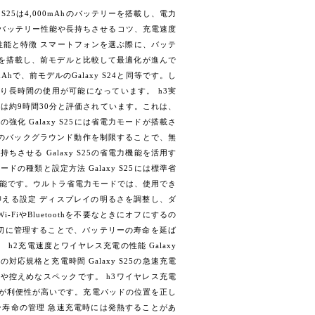
25は4,000mAhのバッテリーを搭載し、電力
5のバッテリー性能や長持ちさせるコツ、充電速度
リー性能と特徴 スマートフォンを選ぶ際に、バッテ
テリーを搭載し、前モデルと比較して最適化が進んで
mAhで、前モデルのGalaxy S24と同等です。し
が向上しより長時間の使用が可能になっています。 h3実
時間は約9時間30分と評価されています。これは、
化 Galaxy S25には省電力モードが搭載さ
のバックグラウンド動作を制限することで、無
させる Galaxy S25の省電力機能を活用す
の種類と設定方法 Galaxy S25には標準省
可能です。ウルトラ省電力モードでは、使用でき
抑える設定 ディスプレイの明るさを調整し、ダ
iやBluetoothを不要なときにオフにするの
適切に管理することで、バッテリーの寿命を延ば
h2充電速度とワイヤレス充電の性能 Galaxy
対応規格と充電時間 Galaxy S25の急速充電
や控えめなスペックです。 h3ワイヤレス充電
すが利便性が高いです。充電パッドの位置を正し
ー寿命の管理 急速充電時には発熱することがあ