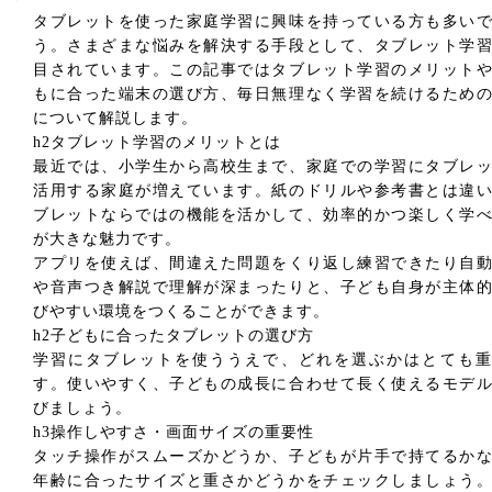
タブレットを使った家庭学習に興味を持っている方も多い
う。さまざまな悩みを解決する手段として、タブレット学
目されています。この記事ではタブレット学習のメリット
もに合った端末の選び方、毎日無理なく学習を続けるため
について解説します。
h2タブレット学習のメリットとは
最近では、小学生から高校生まで、家庭での学習にタブレ
活用する家庭が増えています。紙のドリルや参考書とは違
ブレットならではの機能を活かして、効率的かつ楽しく学
が大きな魅力です。
アプリを使えば、間違えた問題をくり返し練習できたり自
や音声つき解説で理解が深まったりと、子ども自身が主体
びやすい環境をつくることができます。
h2子どもに合ったタブレットの選び方
学習にタブレットを使ううえで、どれを選ぶかはとても重
す。使いやすく、子どもの成長に合わせて長く使えるモデ
びましょう。
h3操作しやすさ・画面サイズの重要性
タッチ操作がスムーズかどうか、子どもが片手で持てるか
年齢に合ったサイズと重さかどうかをチェックしましょう