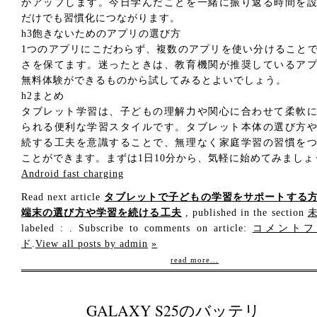
がアップします。今日学んだことを一緒に振り返る時間を
だけでも習慣化につながります。
h3飽きないためのアプリの選び方
1つのアプリにこだわらず、複数のアプリを使い分けること
さを保てます。迷ったときは、教育機関が推奨しているア
無料体験ができるものから試してみるとよいでしょう。
h2まとめ
タブレット学習は、子どもの理解力や関心に合わせて柔軟
られる便利な学習スタイルです。タブレット本体の選び方
続する工夫を意識することで、無理なく家庭学習の習慣を
ことができます。まずは1日10分から、気軽に始めてみましょ
Android fast charging
Read next article
タブレットで子どもの学習をサポートする
端末の選び方や学習を続ける工夫
, published in the section
labeled : . Subscribe to comments on article:
コメントフ
ド
.
View all posts by admin
»
read more...
GALAXY S25のバッテリ