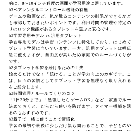
的に、8〜10インチ程度の画面が学習用途に適しています。
h3ペアレンタルコントロール機能の有無
ゲームや動画など、気が散るコンテンツの制限ができるか
も確認しておきたいポイントです。利用時間の管理や特定
リのロック機能があるタブレットを選ぶと安心です。
h3学習専用モデル vs 汎用タブレット
学習専用モデルは学習コンテンツに特化しており、はじめ
ブレット学習に向いています。一方、汎用タブレットは幅
途に使えますが、自由度が高いため家庭でのルールづくり
です。
h2タブレット学習を続けるための工夫
始めるだけでなく「続ける」ことが学力向上のカギです。
は、日々の習慣としてタブレット学習を無理なく取り入れ
をご紹介します。
h3時間管理とルールづくりのコツ
「1日20分まで」「勉強したらゲームOK」など、家族でル
決めておくと、だらだら使いを防げます。タイマー機能を
るのもおすすめです。
h3親子で一緒に使うことで習慣化
学習の最初や最後に少しだけ親も関わることで、子どもの