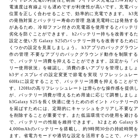
ワイヤレス充電の利便性と制限 ワイヤレス充電は15W対応
電速度は有線よりも遅めですが利便性が高いです。充電パ
位置を正しく合わせることで、効率的に充電できます。 h3
の発熱対策とバッテリー寿命の管理 急速充電時には発熱す
があるため、冷却ファン付きの充電器を使用するとバッテ
劣化を防ぐことができます。 h2バッテリー持ちを改善する
設定と使い方 Galaxy S25のバッテリー持ちを改善するため
くつかの設定を見直しましょう。 h3アプリのバックグラウ
作の管理 不要なアプリのバックグラウンド動作を制限す
で、バッテリー消費を抑えることができます。設定から「
リー使用状況」を確認し、消費の多いアプリを管理しまし
h3ディスプレイの設定変更で節電を実現 リフレッシュレ
60Hzに設定することで、バッテリー消費を抑えることが
す。120Hzの高リフレッシュレートは滑らかな操作感を提供
が、バッテリー消費が増えるため用途に応じて調整しまし
h3Galaxy S25を長く快適に使うためのポイント バッテリー
を延ばすためには、定期的にキャッシュをクリアし不要な
を削除することが重要です。また低温環境での使用を避け
で、バッテリーの性能を維持できます。 h2まとめ Galaxy S
4,000mAhのバッテリーを搭載し、約9時間30分の持続時間
ます。省電力モードや適切な設定を活用することで、バッ