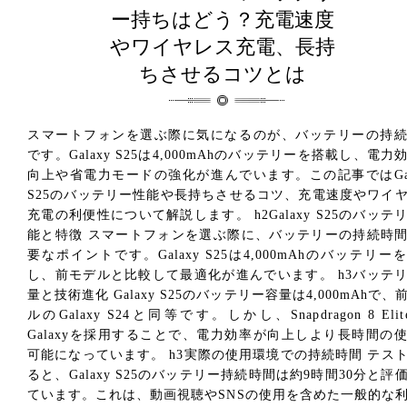
ー持ちはどう？充電速度
やワイヤレス充電、長持
ちさせるコツとは
スマートフォンを選ぶ際に気になるのが、バッテリーの持
です。Galaxy S25は4,000mAhのバッテリーを搭載し、電力
向上や省電力モードの強化が進んでいます。この記事ではGal
S25のバッテリー性能や長持ちさせるコツ、充電速度やワイ
充電の利便性について解説します。 h2Galaxy S25のバッテ
能と特徴 スマートフォンを選ぶ際に、バッテリーの持続時
要なポイントです。Galaxy S25は4,000mAhのバッテリー
し、前モデルと比較して最適化が進んでいます。 h3バッテ
量と技術進化 Galaxy S25のバッテリー容量は4,000mAhで、
ルのGalaxy S24と同等です。しかし、Snapdragon 8 Elite
Galaxyを採用することで、電力効率が向上しより長時間の
可能になっています。 h3実際の使用環境での持続時間 テス
ると、Galaxy S25のバッテリー持続時間は約9時間30分と評
ています。これは、動画視聴やSNSの使用を含めた一般的な