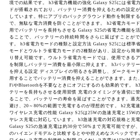
境での結果です。 h3省電力機能の強化 Galaxy S25には省電
ドが搭載されており、バッテリー消費を抑えるための設定
しています。特にアプリのバックグラウンド動作を制限す
で、無駄な電力消費を防ぐことができます。 h2省電力モー
用でバッテリーを長持ちさせる Galaxy S25の省電力機能を
ることで、バッテリーの持続時間をさらに延ばすことがで
す。 h3省電力モードの種類と設定方法 Galaxy S25には標準
モードとウルトラ省電力モードの2種類があり、設定から簡
り替え可能です。ウルトラ省電力モードでは、使用できる
を制限しバッテリー消費を最小限に抑えます。 h3バッテリ
を抑える設定 ディスプレイの明るさを調整し、ダークモー
用することでバッテリー消費を抑えることができます。また、
FiやBluetoothを不要なときにオフにするのも効果的です。 h
テリーを長持ちさせる使用習慣 充電のタイミングを適切に
ることで、バッテリーの寿命を延ばすことができます。過
避け、20～80%の範囲で充電するのが理想的です。 h2充電
ワイヤレス充電の性能 Galaxy S25は25Wの急速充電と15W
ヤレス充電に対応しています。 h3急速充電の対応規格と充
Galaxy S25の急速充電は約30分で50%まで充電可能ですが
のハイエンドモデルと比較するとやや控えめなスペックです。