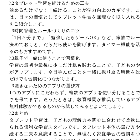
h2タブレット学習を続けるための工夫
始めるだけでなく「続ける」ことが学力向上のカギです。
は、日々の習慣としてタブレット学習を無理なく取り入れ
をご紹介します。
h3時間管理とルールづくりのコツ
「1日20分まで」「勉強したらゲームOK」など、家族でル
決めておくと、だらだら使いを防げます。タイマー機能を
るのもおすすめです。
h3親子で一緒に使うことで習慣化
学習の最初や最後に少しだけ親も関わることで、子どもの
がアップします。今日学んだことを一緒に振り返る時間を
だけでも習慣化につながります。
h3飽きないためのアプリの選び方
1つのアプリにこだわらず、複数のアプリを使い分けること
さを保てます。迷ったときは、教育機関が推奨しているア
無料体験ができるものから試してみるとよいでしょう。
h2まとめ
タブレット学習は、子どもの理解力や関心に合わせて柔軟
られる便利な学習スタイルです。タブレット本体の選び方
続する工夫を意識することで、無理なく家庭学習の習慣を