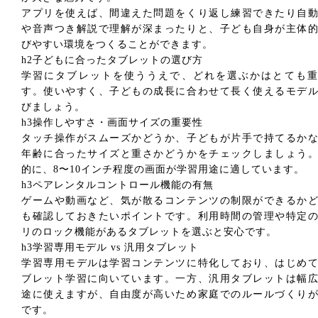
アプリを使えば、間違えた問題をくり返し練習できたり自
や音声つき解説で理解が深まったりと、子ども自身が主体
びやすい環境をつくることができます。
h2子どもに合ったタブレットの選び方
学習にタブレットを使ううえで、どれを選ぶかはとても重
す。使いやすく、子どもの成長に合わせて長く使えるモデ
びましょう。
h3操作しやすさ・画面サイズの重要性
タッチ操作がスムーズかどうか、子どもが片手で持てるか
年齢に合ったサイズと重さかどうかをチェックしましょう
的に、8〜10インチ程度の画面が学習用途に適しています。
h3ペアレンタルコントロール機能の有無
ゲームや動画など、気が散るコンテンツの制限ができるか
も確認しておきたいポイントです。利用時間の管理や特定
リのロック機能があるタブレットを選ぶと安心です。
h3学習専用モデル vs 汎用タブレット
学習専用モデルは学習コンテンツに特化しており、はじめ
ブレット学習に向いています。一方、汎用タブレットは幅
途に使えますが、自由度が高いため家庭でのルールづくり
です。