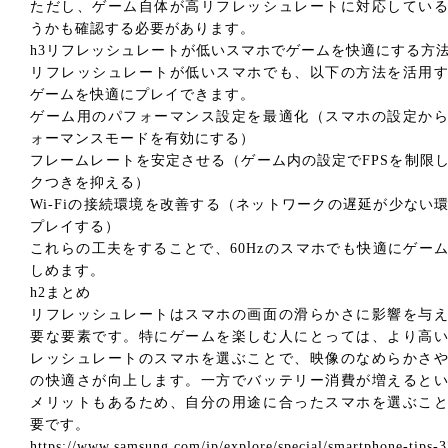
ただし、ゲーム自体が高リフレッシュレートに対応してい
うかも確認する必要があります。
h3リフレッシュレートが低いスマホでゲームを快適にする方
リフレッシュレートが低いスマホでも、以下の方法を活用
ゲームを快適にプレイできます。
ゲーム用のパフォーマンス設定を最適化（スマホの設定か
ォーマンスモードを有効にする）
フレームレートを安定させる（ゲーム内の設定でFPSを制限
クつきを抑える）
Wi-Fiの接続環境を改善する（ネットワークの遅延が少ない
プレイする）
これらの工夫をすることで、60Hzのスマホでも快適にゲー
しめます。
h2まとめ
リフレッシュレートはスマホの画面の滑らかさに影響を与
要な要素です。特にゲームを楽しむ人にとっては、より高
レッシュレートのスマホを選ぶことで、映像のなめらかさ
の快適さが向上します。一方でバッテリー消費が増えると
メリットもあるため、自分の用途に合ったスマホを選ぶこ
要です。
https://www.samsung.com/jp/explore/special/smartphone-tips-3