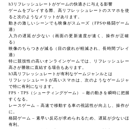
h3リフレッシュレートがゲームの快適さに与える影響
ゲームをプレイする際、高リフレッシュレートのスマホを
ると次のようなメリットがあります。
動きの激しいシーンでも映像がスムーズ（FPSや格闘ゲー
適）
入力の遅延が少ない（画面の更新速度が速く、操作が正確
る）
映像のちらつきが減る（目の疲れが軽減され、長時間プレ
適）
特に競技性の高いオンラインゲームでは、リフレッシュレ
高さが勝敗に直結する場合もあります。
h3高リフレッシュレートが有利なゲームジャンルとは
リフレッシュレートが高いスマホは、次のようなゲームジ
で特に有利になります。
FPS・TPS（シューティングゲーム） – 敵の動きを瞬時に把
すくなる。
レースゲーム – 高速で移動する車の視認性が向上し、操作
に。
格闘ゲーム – 素早い反応が求められるため、遅延が少ない
有利。