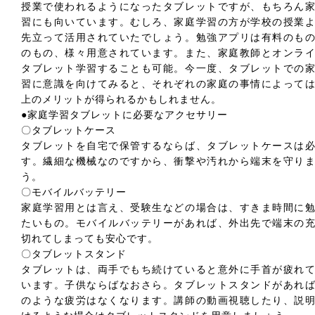
授業で使われるようになったタブレットですが、もちろん
習にも向いています。むしろ、家庭学習の方が学校の授業
先立って活用されていたでしょう。勉強アプリは有料のも
のもの、様々用意されています。また、家庭教師とオンラ
タブレット学習することも可能。今一度、タブレットでの
習に意識を向けてみると、それぞれの家庭の事情によって
上のメリットが得られるかもしれません。
●家庭学習タブレットに必要なアクセサリー
〇タブレットケース
タブレットを自宅で保管するならば、タブレットケースは
す。繊細な機械なのですから、衝撃や汚れから端末を守り
う。
〇モバイルバッテリー
家庭学習用とは言え、受験生などの場合は、すきま時間に
たいもの。モバイルバッテリーがあれば、外出先で端末の
切れてしまっても安心です。
〇タブレットスタンド
タブレットは、両手でもち続けていると意外に手首が疲れ
います。子供ならばなおさら。タブレットスタンドがあれ
のような疲労はなくなります。講師の動画視聴したり、説