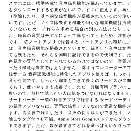
スマホには、標準搭載で音声録音機能が備わっています。
をダウンロードする必要がないので、すぐに使えます。再
り削除したり、基本的な録音機能が搭載されているので使
いです。ただ、ノイズ除去する機能や細かな編集機能は搭
ていないため、それらを求める場合は別の方法となります
た、録音の音質はモデルによって異なってくるため、注意
です。 ②ノートアプリで録音する ノートアプリの種類に
は、音声録音機能が搭載されています。録音した音声は文
ても残るため、それらを同時に記録できるので便利です。
声録音が専門として作られているわけではないので、音質
ったり機能は豊富ではありません。 ③ボイスレコーダーア
録音する 音声認識機能に特化したアプリを使えば、しっか
音が可能です。しっかり編集もできて多くのサービスが展
ており、使いやすさも抜群です。ただ、月額有料プランの
多いので、無料で試したい人は気をつけなければなりません
サードパーティー製の録音アプリで録音する サードパーテ
の録音アプリならば、専門の録音アプリなので豊富な機能
ます。高音質で録音したり、音声の切り取りができたり、
除去やタグ付けも可能。Apple Store Googleストアからダウ
ドできます。ただ、数が多すぎてどれを選べば良いか迷っ