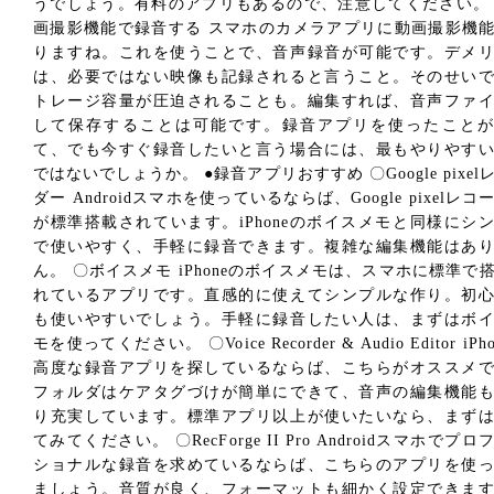
うでしょう。有料のアプリもあるので、注意してください。
画撮影機能で録音する スマホのカメラアプリに動画撮影機
りますね。これを使うことで、音声録音が可能です。デメ
は、必要ではない映像も記録されると言うこと。そのせい
トレージ容量が圧迫されることも。編集すれば、音声ファ
して保存することは可能です。録音アプリを使ったことが
て、でも今すぐ録音したいと言う場合には、最もやりやす
ではないでしょうか。 ●録音アプリおすすめ 〇Google pixel
ダー Androidスマホを使っているならば、Google pixelレコ
が標準搭載されています。iPhoneのボイスメモと同様にシ
で使いやすく、手軽に録音できます。複雑な編集機能はあ
ん。 〇ボイスメモ iPhoneのボイスメモは、スマホに標準で
れているアプリです。直感的に使えてシンプルな作り。初
も使いやすいでしょう。手軽に録音したい人は、まずはボ
モを使ってください。 〇Voice Recorder & Audio Editor iPh
高度な録音アプリを探しているならば、こちらがオススメ
フォルダはケアタグづけが簡単にできて、音声の編集機能
り充実しています。標準アプリ以上が使いたいなら、まず
てみてください。 〇RecForge II Pro Androidスマホでプロ
ショナルな録音を求めているならば、こちらのアプリを使
ましょう。音質が良く、フォーマットも細かく設定できま