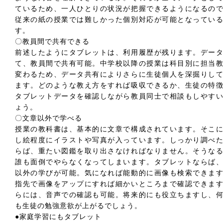
ているため、一人ひとりの状況が把握できるようになるの
従来の紙の授業では難しかった個別対応が可能となってい
す。
〇教員間で共有できる
前述したようにタブレットは、利用履歴が残ります。デー
て、教員間で共有可能。中学校以降の授業は科目別に担当
変わるため、データ共有によりさらに生徒個人を深掘りし
ます。どのような教え方をすれば吸収できるか、生徒の特
タブレットデータを確認しながら教員同士で相談もしやす
ょう。
〇文章以外で学べる
授業の教科書は、基本的に文章で構成されています。そこ
し絵程度にイラストや写真が入っています。しっかり調べ
らば、重たい図鑑を取り出さなければなりません。そうな
誰も面倒でやらなくなってしまいます。タブレットならば
以外の学びが可能。気になれば能動的に画像も検索できま
指先で画像をアップにすれば細かいところまで確認できま
らには、音声での確認も可能。将来的にも役立ちますし、
も生徒の勉強意欲が上がるでしょう。
●家庭学習にもタブレット