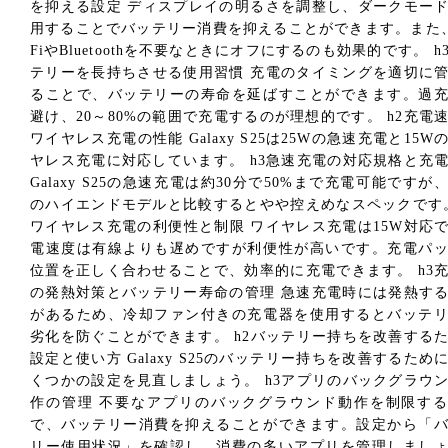
を抑える設定 ディスプレイの明るさを調整し、ダークモー
用することでバッテリー消費を抑えることができます。また、
FiやBluetoothを不要なときにオフにするのも効果的です。 h
テリーを長持ちさせる使用習慣 充電のタイミングを適切に
ることで、バッテリーの寿命を延ばすことができます。過
避け、20～80%の範囲で充電するのが理想的です。 h2充電
ワイヤレス充電の性能 Galaxy S25は25Wの急速充電と15W
ヤレス充電に対応しています。 h3急速充電の対応規格と充
Galaxy S25の急速充電は約30分で50%まで充電可能ですが
のハイエンドモデルと比較するとやや控えめなスペックです。
ワイヤレス充電の利便性と制限 ワイヤレス充電は15W対応
電速度は有線よりも遅めですが利便性が高いです。充電パ
位置を正しく合わせることで、効率的に充電できます。 h3
の発熱対策とバッテリー寿命の管理 急速充電時には発熱す
があるため、冷却ファン付きの充電器を使用するとバッテ
劣化を防ぐことができます。 h2バッテリー持ちを改善する
設定と使い方 Galaxy S25のバッテリー持ちを改善するため
くつかの設定を見直しましょう。 h3アプリのバックグラウ
作の管理 不要なアプリのバックグラウンド動作を制限す
で、バッテリー消費を抑えることができます。設定から「
リー使用状況」を確認し、消費の多いアプリを管理しまし