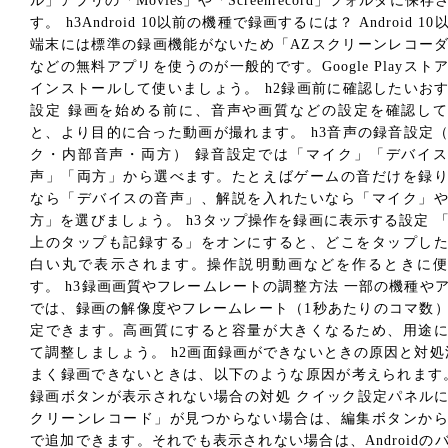
ル」アプリの「Movies」や「Screenrecord」フォルダに保存
す。 h3Android 10以前の機種で録画するには？ Android 10
端末には標準の録画機能がないため「AZスクリーンレコー
などの無料アプリを使うのが一般的です。Google Playスト
インストールして使いましょう。 h2録画前に確認したいお
設定 録画を始める前に、音声や画質などの設定を確認し
と、より目的に合った動画が撮れます。 h3音声の録音設定
ク・内部音声・両方） 録音設定では「マイク」「デバイ
声」「両方」から選べます。たとえばゲームの音だけを録
なら「デバイスの音声」、解説を入れたいなら「マイク」
方」を選びましょう。 h3タップ操作を録画に表示する設定 
上のタップも記録する」をオンにすると、どこをタップし
白い丸で表示されます。操作説明動画などを作るときに便
す。 h3録画画質やフレームレートの調整方法 一部の機種や
では、録画の解像度やフレームレート（1秒あたりのコマ数
定できます。高画質にすると容量が大きくなるため、用途
て調整しましょう。 h2画面録画ができないときの原因と対処
まく録画できないときは、以下のような原因が考えられます。
録画ボタンが表示されない場合の対処 クイック設定パネル
クリーンレコード」が見つからない場合は、編集ボタンか
で追加できます。それでも表示されない場合は、Androidの