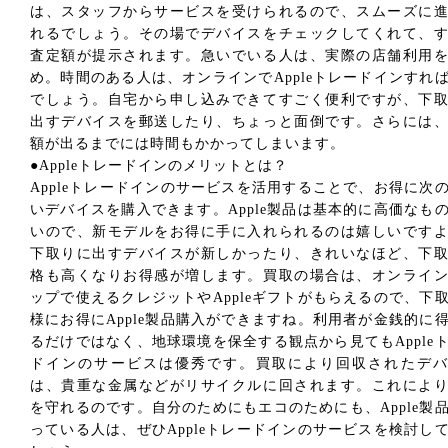
は、スタッフからサービスを受けられるので、スムーズに
れるでしょう。その場でデバイスをチェックしてくれて、
査定額が提示されます。急いでいる人は、実際の店舗利用
め。時間のある人は、オンラインでAppleトレードインすれ
でしょう。自宅から申し込みできてすごく便利ですが、下
出すデバイスを郵送したり、ちょっと面倒です。さらには
額が出るまでには時間もかかってしまいます。
●Appleトレードインのメリットとは？
Appleトレードインのサービスを活用することで、お得に次
いデバイスを購入できます。Apple製品は基本的に高価なも
いので、新モデルをお得に手に入れられるのは嬉しいです
下取りに出すデバイスが新しかったり、きれいなほど、下
格も高くなりお得感が増します。買取の場合は、オンライ
ップで使えるクレジットやAppleギフトがもらえるので、下
様にお得にApple製品購入ができますね。利用者が金銭的に
るだけではなく、地球環境を保全する観点から見てもApple
ドインのサービスは優秀です。買取により回収されたデバ
は、貴重な金属などがリサイクルに回されます。これによ
を守れるのです。自分のためにもエコのためにも、Apple製
っている人は、ぜひAppleトレードインのサービスを検討し