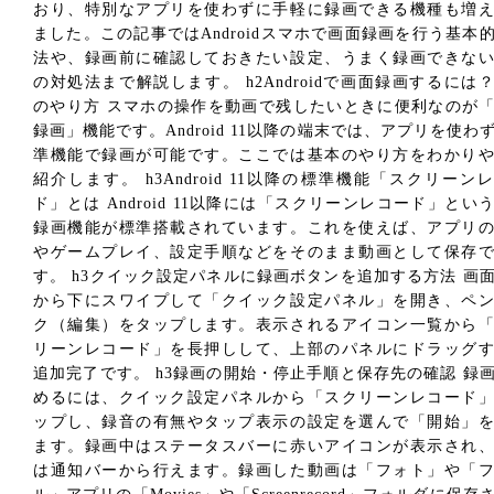
おり、特別なアプリを使わずに手軽に録画できる機種も増
ました。この記事ではAndroidスマホで画面録画を行う基本
法や、録画前に確認しておきたい設定、うまく録画できな
の対処法まで解説します。 h2Androidで画面録画するには
のやり方 スマホの操作を動画で残したいときに便利なのが
録画」機能です。Android 11以降の端末では、アプリを使わ
準機能で録画が可能です。ここでは基本のやり方をわかり
紹介します。 h3Android 11以降の標準機能「スクリーン
ド」とは Android 11以降には「スクリーンレコード」とい
録画機能が標準搭載されています。これを使えば、アプリ
やゲームプレイ、設定手順などをそのまま動画として保存
す。 h3クイック設定パネルに録画ボタンを追加する方法 画
から下にスワイプして「クイック設定パネル」を開き、ペ
ク（編集）をタップします。表示されるアイコン一覧から
リーンレコード」を長押しして、上部のパネルにドラッグ
追加完了です。 h3録画の開始・停止手順と保存先の確認 録
めるには、クイック設定パネルから「スクリーンレコード
ップし、録音の有無やタップ表示の設定を選んで「開始」
ます。録画中はステータスバーに赤いアイコンが表示され
は通知バーから行えます。録画した動画は「フォト」や「