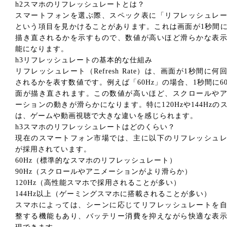
h2スマホのリフレッシュレートとは？
スマートフォンを選ぶ際、スペック表に「リフレッシュレ
という項目を見かけることがあります。これは画面が1秒間
描き直されるかを示すもので、数値が高いほど滑らかな表
能になります。
h3リフレッシュレートの基本的な仕組み
リフレッシュレート（Refresh Rate）は、画面が1秒間に何
されるかを表す数値です。例えば「60Hz」の場合、1秒間に6
面が描き直されます。この数値が高いほど、スクロールや
ーションの動きが滑らかになります。特に120Hzや144Hzの
は、ゲームや動画視聴で大きな違いを感じられます。
h3スマホのリフレッシュレートはどのくらい？
現在のスマートフォン市場では、主に以下のリフレッシュ
が採用されています。
60Hz（標準的なスマホのリフレッシュレート）
90Hz（スクロールやアニメーションがより滑らか）
120Hz（高性能スマホで採用されることが多い）
144Hz以上（ゲーミングスマホに搭載されることが多い）
スマホによっては、シーンに応じてリフレッシュレートを
整する機能もあり、バッテリー消費を抑えながら快適な表