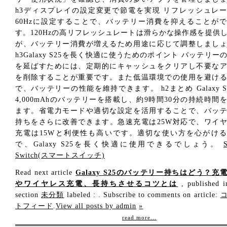
h3ディスプレイの設定変更で節電を実現 リフレッシュレ
60Hzに設定することで、バッテリー消費を抑えることが
す。120Hzの高リフレッシュレートは滑らかな操作感を提供
が、バッテリー消費が増えるため用途に応じて調整しまし
h3Galaxy S25を長く快適に使うためのポイント バッテリー
を延ばすためには、定期的にキャッシュをクリアし不要な
を削除することが重要です。また低温環境での使用を避け
で、バッテリーの性能を維持できます。 h2まとめ Galaxy S
4,000mAhのバッテリーを搭載し、約9時間30分の持続時間
ます。省電力モードや適切な設定を活用することで、バッ
持ちをさらに改善できます。急速充電は25W対応で、ワイ
充電は15Wと利便性も高いです。適切な使い方を心がけ
で、Galaxy S25を長く快適に使用できるでしょう。
Switch(スマートスイッチ)
Read next article
Galaxy S25のバッテリー持ちはどう？充
やワイヤレス充電、長持ちさせるコツとは
, published i
section
未分類
labeled : . Subscribe to comments on article:
トフィード
.
View all posts by admin
»
read more...