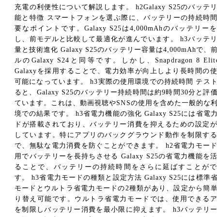
充電の利便性について解説します。 h2Galaxy S25のバッテ
能と特徴 スマートフォンを選ぶ際に、バッテリーの持続時
要なポイントです。Galaxy S25は4,000mAhのバッテリー
し、前モデルと比較して最適化が進んでいます。 h3バッテ
量と技術進化 Galaxy S25のバッテリー容量は4,000mAhで、
ルのGalaxy S24と同等です。しかし、Snapdragon 8 Elite
Galaxyを採用することで、電力効率が向上しより長時間の
可能になっています。 h3実際の使用環境での持続時間 テス
ると、Galaxy S25のバッテリー持続時間は約9時間30分と評
ています。これは、動画視聴やSNSの使用を含めた一般的な
境での結果です。 h3省電力機能の強化 Galaxy S25には省電
ドが搭載されており、バッテリー消費を抑えるための設定
しています。特にアプリのバックグラウンド動作を制限す
で、無駄な電力消費を防ぐことができます。 h2省電力モー
用でバッテリーを長持ちさせる Galaxy S25の省電力機能を
ることで、バッテリーの持続時間をさらに延ばすことがで
す。 h3省電力モードの種類と設定方法 Galaxy S25には標準
モードとウルトラ省電力モードの2種類があり、設定から簡
り替え可能です。ウルトラ省電力モードでは、使用できる
を制限しバッテリー消費を最小限に抑えます。 h3バッテリ